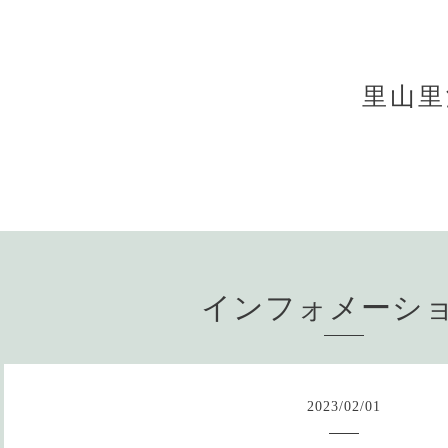
里山里
インフォメーシ
2023
/
02
/
01